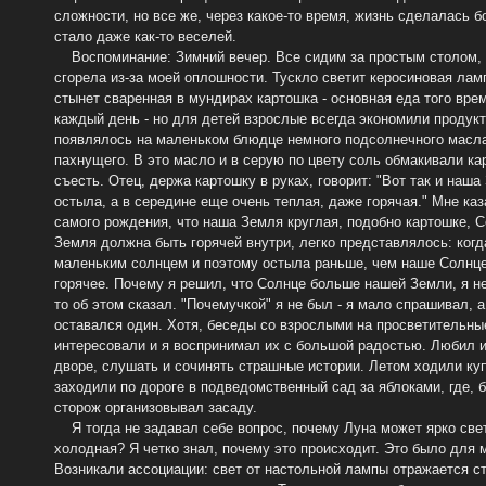
сложности, но все же, через какое-то время, жизнь сделалась 
стало даже как-то веселей.
Воспоминание: Зимний вечер. Все сидим за простым столом, б
сгорела из-за моей оплошности. Тускло светит керосиновая ламп
стынет сваренная в мундирах картошка - основная еда того вре
каждый день - но для детей взрослые всегда экономили продукт
появлялось на маленьком блюдце немного подсолнечного масла,
пахнущего. В это масло и в серую по цвету соль обмакивали ка
съесть. Отец, держа картошку в руках, говорит: "Вот так и наша
остыла, а в середине еще очень теплая, даже горячая." Мне каз
самого рождения, что наша Земля круглая, подобно картошке, Со
Земля должна быть горячей внутри, легко представлялось: когд
маленьким солнцем и поэтому остыла раньше, чем наше Солнце
горячее. Почему я решил, что Солнце больше нашей Земли, я н
то об этом сказал. "Почемучкой" я не был - я мало спрашивал, 
оставался один. Хотя, беседы со взрослыми на просветительны
интересовали и я воспринимал их с большой радостью. Любил и
дворе, слушать и сочинять страшные истории. Летом ходили куп
заходили по дороге в подведомственный сад за яблоками, где, б
сторож организовывал засаду.
Я тогда не задавал себе вопрос, почему Луна может ярко свет
холодная? Я четко знал, почему это происходит. Это было для 
Возникали ассоциации: свет от настольной лампы отражается 