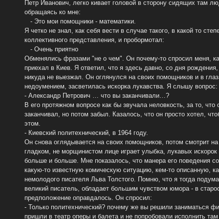
Петр Иванович, легко кивает головой в сторону сидящих там лю
обращаясь ко мне:
- Это мои помощники - математики.
Я четко не знал, как себя вести в случае такого, в какой то степ
коллективного представления, и пробормотал:
- Очень приятно
Обменялись фразами "не о чем". Он почему-то спросил меня, ка
приехал в Киев. Я ответил, что я здесь давно, со дня рождения
никуда не выезжал. Он оглянулся на своих помощников и в глаза
недоумением, засветилась искорка лукавства. Я слышу вопрос:
- Александр Петрович … что вы заканчивали…?
В его протяжном вопросе как бы звучала неловкость, за то, что 
заканчивал, но потом забыл. Казалось, что он просто хотел, чт
этом.
- Киевский политехнический, в 1964 году.
Он снова оглядывается на своих помощников, потом смотрит на 
гладком, не морщинистом лице играет улыбка, лукавых искорок 
больше и больше. Мне показалось, что манера его поведения с
какую-то известную комическую ситуацию, кем-то описанную, к
немолодого писателя Льва Толстого. Помню, что я тогда подума
великий писатель, обладает большим чувством юмора - в старо
предположение оправдалось. Он спросил:
- Только политехнический? почему же вы решили заниматься ф
пришли в театр оперы и балета и не попробовали исполнить там