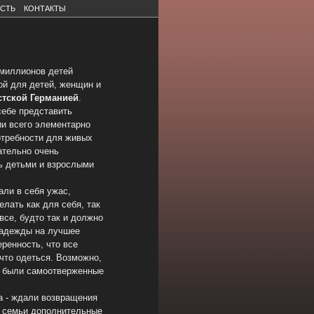
ОСТЬ
КОНТАКТЫ
миллионов детей
ой для детей, женщин и
стской Германией
.
себе представить
ии всего элементарно
требности для живых
ательно очень
ь детьми и взрослыми
ли в себя ужас,
лать как для себя, так
все, будто так и должно
надежды на лучшее
еренность, что все
 что одеться. Возможно,
ь были самоотверженные
а - ждали возвращения
и семьи дополнительные