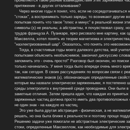
проявляются такие разные взаимодействия этих заряженных час
притяжение - в других отталкивание?
Через многие годы я понял, что, если не сосредотачиваться н
"стоках", а воспринимать только заряды, то возникают другие в
попыткам понять что такое "плюс и минус" в реальной жизни этих
символы (±) не реальны, а абстрактны, я почувствовал сразу, н
трудов француза А. Пуанкаре, ярко рисовало мне картину, как о
Максвелла, хотел понять из теории магнетизма и электричества,
"наэлектризованный шар". Оказалось, что понять это невозможн
Тогда, в счастливые годы моего далекого детства, мой учите
попытками объяснить необъяснимое, закончил дискуссию словам
запомнить это - очень просто!" Разговор был окончен, но поиск
только начинались. У меня тогда было впереди очень много вр
так, как сегодня. В своих рассуждениях по вопросам связи с р
математических знаков (±), обозначающих определенные свойств
которые мы назвали электрически заряженными, я постепенно ш
среды электролита к внутренней среде проводника. Они были в 
заметные отличия. Затем пришла идея, что каждая из принятых
заряженных частиц должна просто иметь два противоположных 
не один знак - на каждую из частиц.
Это уже была другая абстракция - физическая, а не математи
решать, но она была ближе к реальности и поэтому проще подд
Решению задачи уже помогали не абстрактные электрические за
стоки, определенные Максвеллом, как необходимые для электр