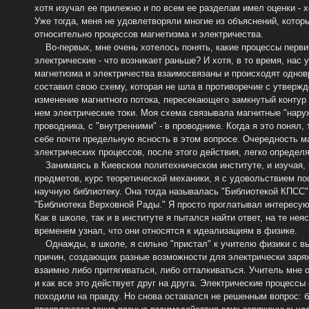
хотя изучал ее прилежно и по всем ее разделам имел оценки - 
Уже тогда, меня не удовлетворяли многие из объяснений, кото
относительно процессов магнетизма и электричества.
Во-первых, мне очень хотелось понять, какие процессы перви
электрические - что возникает раньше? И хотя, в то время, нас 
магнетизма и электричества взаимосвязаны и происходят одновр
составил свою схему, которая не шла в противоречие с утвержд
изменение магнитного потока, пересекающего замкнутый контур
нем электрические токи. Моя схема связывала магнитные "нару
проводника, с "внутренними" - в проводнике. Когда я это понял,
себе почти предельную ясность в этом вопросе. Очередность м
электрических процессов, после этого действия, легко определ
Занимаясь в Киевском политехническом институте, и изучая, 
предметов, курс теоретической механики, я с удовольствием п
научную библиотеку. Она тогда называлась "Библиотекой КПСС"
"Библиотека Верховной Рады." Я просто проглатывал интересу
Как в школе, так и в институте я пытался найти ответ, на те нея
временем узнал, что они относятся к идеализациям в физике.
Однажды, в школе, я сильно "пристал" к учителю физики с в
причин, создающих разные возможности для электрически заряж
взаимно либо притягиваться, либо отталкиваться. Учитель мне о
и как все это действует друг на друга. Электрические процессы
походили на правду. Но снова оставался не решенным вопрос: 