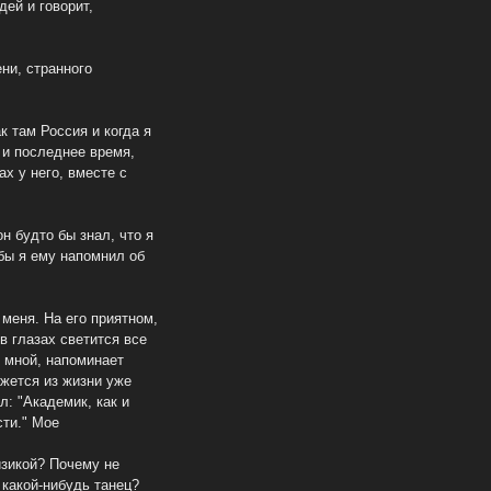
дей и говорит,
ени, странного
к там Россия и когда я
, и последнее время,
х у него, вместе с
он будто бы знал, что я
обы я ему напомнил об
меня. На его приятном,
в глазах светится все
о мной, напоминает
ажется из жизни уже
л: "Академик, как и
сти." Мое
изикой? Почему не
 какой-нибудь танец?