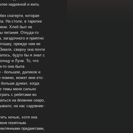
более надежной и жить
ез скатерти, которая
а. На столе, в тарелке
мени. Хлеб был не
ы питания. Откуда-то
 загадочного и приятно
ртошку, прежде чем ее
 Земля, сверху она почти
алось, будто бы я знал с
лнцу и Луне. То, что
а-то она была
 - большое, далекое и
е помню, может мне кто-
а больше думал, когда
е темы меня сильно
грать с ребятами во
аться на ближнее озеро,
ывало, на нас садовник-
ить ночью, хотя она
меня понятным.
стеклянными предметами,