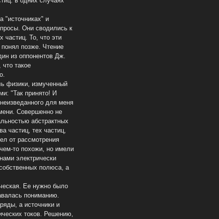
тиц: в одних случаях
а "источниках" и
опросы. Они сводились к
 частиц. То, что эти
о понял позже. Чтение
дин из оппонентов Дж.
 что такое
о.
ль физики, измученный
и: "Так принято! И
и неизведанного для меня
емени. Совершенно не
еальностью абстрактных
а частиц, тех частиц,
ел от рассмотрения
чем-то похожи, но имели
 нами электрически
собственных полюса, а
ческая. Ее нужно было
авалась пониманию.
ряды, а источники и
ических токов. Решению,