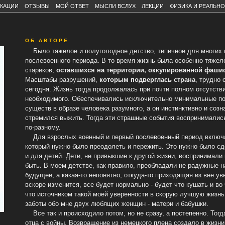
КАЦИИ
ОТЗЫВЫ
МОЙ ОТВЕТ
МЫСЛИ ВСЛУХ
ЛЕКЦИИ
ФИЗИКА И РЕАЛЬН
О Б А В Т О Р Е
Было тяжелое и полуголодное детство, типичное для многих 
послевоенного периода. В то время жизнь была особенно тяжел
стариков,
оставшихся на территории, оккупированной фаши
Масштабы разрушений,
которым подверглась страна
, трудно 
сегодня. Жизнь тогда продолжалась при почти полном отсутств
необходимого. Обеспечивались исключительно минимальные по
существ в образе человека разумного, а он инстинктивно и созн
стремился выжить. Тогда эти страшные события воспринималис
по-разному.
Для взрослых военный и первый послевоенный период включа
который нужно было преодолеть и пережить. Это нужно было сде
и для детей. Дети, не привыкшие к другой жизни, воспринимали 
быть. В моем детстве, как правило, преобладали не радужные 
будущее, а какая-то непонятно, откуда-то приходящая из вне ув
вскоре изменится, все будет нормально - будет что кушать и во
что источником такой моей уверенности в скорую лучшую жизн
заботы обо мне двух любящих женщин - матери и бабушки.
Все так и происходило потом, но не сразу, а постепенно. Тогд
отца с войны. Возвращение из немецкого плена создало в жизн