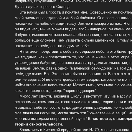
например, игрушечным шариком. Точно так же, как блестит шари
Луна в лучах горячего Солнца.
Эта наука была проста и понятна мне. Совершенно не понятн
моей очень справедливой и доброй бабушки. Она рассказывала о
находится на небе, он видит нашу Землю и каждого из нас. Я с
он видит нас, мы не можем видеть его? - наверное, он очень ма
бабушка, имевшая четыре класса образования, отвечала мне, ч
большое еще сложнее, чем увидеть сильно маленькое. К тому ж
находится на небе, он - на седьмом небе.
Я пытался представить себе это седьмое небо, и это было тр
же трудным, как и представить то, что наша жизнь в этом мире 
утверждению бабушки, вся наша жизнь, продолжительностью, п
на нашей Земле, равна одной "маленькой секундочке" на том д
небе, где живет Бог. Это понять было не возможно. В то что это
или не верить. Я не очень доверял тем вещам, которые не мог п
найти объяснение непонятному. Может быть, это была любознат
какая-то вредность, вроде "червя недоверия".
Много лет спустя, закончив школу и институт, изучив массу л
астрономии, космологии, квантовым системам, теории поля и те
я задавал себе вопрос: откуда, даже очень разумная, но малоо
моя любимая бабушка, могла знать эти "божественные вещи", н
многими выводами современной науки?
В частности, с вывод
теории относительности.
Занимаясь в Киевской средней школе № 70, я не испытывал о