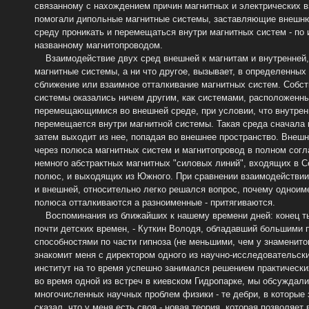
связанному с нахождением причин магнитных и электрических 
помогали дипольные магнитные системы, заставляющие внешн
среду проникать и перемещаться внутри магнитных систем - по 
названному магнитопроводом.
Взаимодействие двух сред внешней к магнитам и внутренней,
магнитные системы, а ни что другое, вызывает, в определенных
сближение или взаимное отталкивание магнитных систем. Собст
системы оказались ничем другим, как системами, расположенн
перемещающимися во внешней среде, при условии, что внутрен
перемещается внутри магнитной системы. Такая среда сначала в
затем выходит из нее, попадая во внешнее пространство. Внеш
через полюса магнитных систем и магнитопровод в полном согл
немного абстрактных магнитных "силовых линий", входящих в 
полюс, и выходящих из Южного. При сравнении взаимодействии 
и внешней, относительно легко решался вопрос, почему однои
полюса отталкиваются а разноименные - притягиваются.
Воспоминания из ближайших к нашему времени дней: конец ты
почти детских времен, - Куткин Володя, обладавший большими
способностями по части гипноза (не меньшими, чем у знаменито
знакомит меня с директором одного из научно-исследовательски
институт на то время успешно занимался решением практических
во время одной из встреч в киевском Гидропарке, мы обсуждали
многочисленных научных проблем физики - те дебри, в которые 
сказал, что у меня есть своя - новая теория, которая позволяет