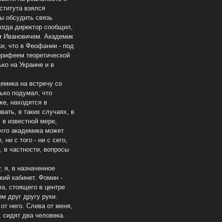
нститута взялся
ы обсудить связь
огда директор сообщил,
м Ивановичем. Академик
и, что в Феофании - под
орифеем теоретической
ко на Украине и в
емика на встречу со
лько подумал, что
же, находятся в
ать, в таких случаях, в
 в известной мере,
 что академика может
ни с того - ни с сего,
 в частности, вопросы
 я, в назначенное
кий кабинет. Фомин -
ла, стоящего в центре
м друг другу руки.
от него. Слева от меня,
, сидят два человека.