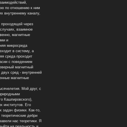
взаимодействий,
юю по отношению к ним
их внутреннему каналу,
 проходящей через
 случаях, взаимное
венно, магнитные
ыми и
няя микросреда
ходит в систему, а
няя среда проходит
асии с поведением
Северный магнитный
двух сред - внутренней
менные магнитные
сячелетия. Мой друг, с
 природными
го Кашпировского),
х институтов. Его
 задач физики. Как-то,
 теоретические дебри
завели нас теоретики. Я
 выйти на реальность и