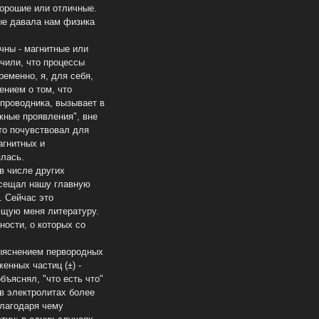
хорошие или отличные.
рые давала нам физика
чны - магнитные или
учили, что процессы
еменно, я, для себя,
ением о том, что
 проводника, вызывает в
жные проявления", вне
 то почувствовал для
агнитных и
ялась.
в числе других
осещал нашу главную
. Сейчас это
ющую меня литературу.
сности, о которых со
ыяснением первородных
енных частиц (±) -
бъяснял, "что есть что"
 в электролитах более
благодаря чему