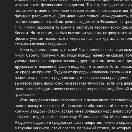
избавиться от физических парадоксов. Так вот, этот директор и
познакомить меня с именитыми теоретиками, с которыми я мог б
физики с реальностью. Для меня было полной неожиданность, к
что договорился о моей встрече с академиком Фоминым, Петро
П.И. Фомин работал в то время в институте теоретической физик
Киевом. На то время, он был именитым ученым, патриархом и к
физики, ученым, известным в мировых научных кругах, а не толь
странах ближнего зарубежья.
Меня удивила легкость, с какой было получено согласие акад
мной. Своему протеже я, по этому поводу, ничего не сказал. То
ученые, наверное, хорошо знакомы друг с другом, возможно, да
дружеских отношениях. Еще я подумал, что, может быть, отказыв
их среде не принято. Будучи от природы человеком скромным и,
реалистом, я не мог предположить, и совершенно справедливо,
заинтересовать абсолютно неизвестная личность, если она даже, 
предлагает обсудить неясные вопросы теории взаимодействий и,
гравитации.
Итак, предварительно переговорив с академиком по телефону,
время, вхожу в просторный, но скромно обставленный институтс
крепкий и бодрый старик, встает из-за большого массивного сто
кабинета, и идет ко мне навстречу. Я называю себя. Мы пожимае
Академик садится и предлагает сесть напротив, немного справа 
в глубине кабинета, стоит совсем маленький столик, за которым