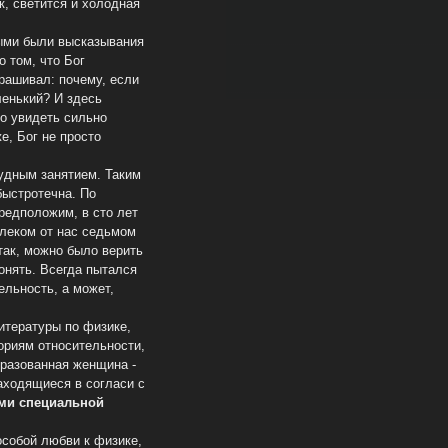
к, светится и холодная
ыми были высказывания
 том, что Бог
прашивал: почему, если
ленький? И здесь
то увидеть сильно
е, Бог не просто
удным занятием. Таким
быстротечна. По
редположим, в сто лет
алеком от нас седьмом
 так, можно было верить
онять. Всегда пытался
ельность, а может,
итературы по физике,
ориям относительности,
бразованная женщина -
аходящиеся в согласи с
ами специальной
собой любви к физике,